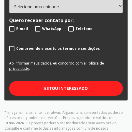
Quero receber contato por:
E-mail
WhatsApp
Telefone
Compreendo e aceito os termos e condições
Ao informar meus dados, eu concordo com a
Política de
privacidade
.
ESTOU INTERESSADO
* Imagens meramente ilustrativas. Alguns itens apresentados poderão
não estar disponíveis nas versões. Preços sugeridos e válidos de
31/08/2026
. Os preços poderão ser modificados sem aviso prévio.
Consulte e confirme todas as informações com um de nossos