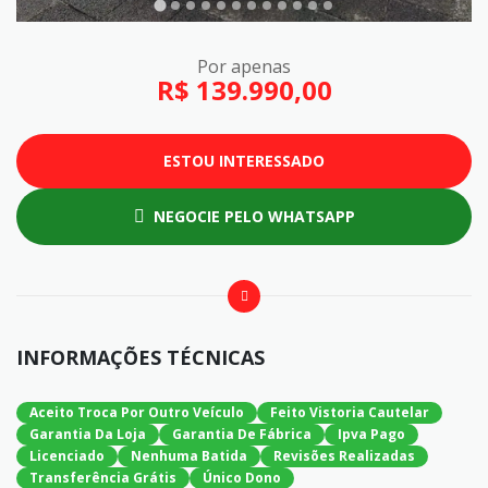
Por apenas
R$ 139.990,00
ESTOU INTERESSADO
NEGOCIE PELO WHATSAPP
INFORMAÇÕES TÉCNICAS
Aceito Troca Por Outro Veículo
Feito Vistoria Cautelar
Garantia Da Loja
Garantia De Fábrica
Ipva Pago
Licenciado
Nenhuma Batida
Revisões Realizadas
Transferência Grátis
Único Dono