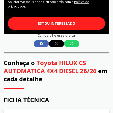
Ao informar meus dados, eu concordo com a
Política de
privacidade
.
ESTOU INTERESSADO
Compartilhe essa oferta:
Conheça o
Toyota HILUX CS
AUTOMATICA 4X4 DIESEL 26/26
em
cada detalhe
FICHA TÉCNICA